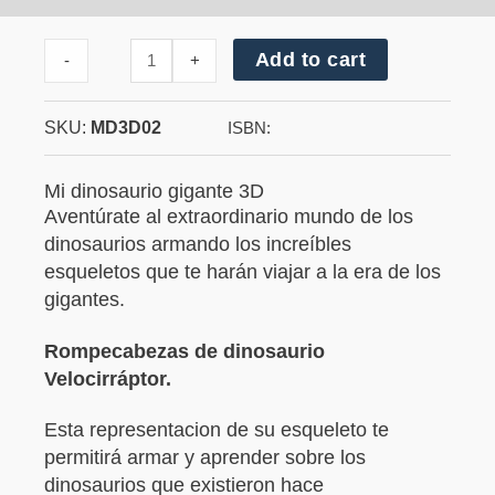
Cantidad
Add to cart
-
+
de
Mi
Gran
SKU:
MD3D02
Velocirráptor
ISBN:
Mi dinosaurio gigante 3D
Aventúrate al extraordinario mundo de los
dinosaurios armando los increíbles
esqueletos que te harán viajar a la era de los
gigantes.
Rompecabezas de dinosaurio
Velocirráptor.
Esta representacion de su esqueleto te
permitirá armar y aprender sobre los
dinosaurios que existieron hace