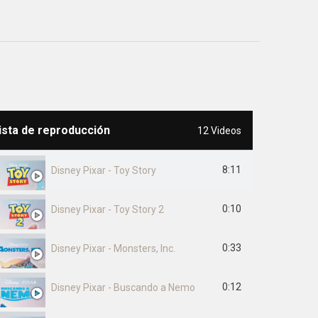
ista de reproducción
12 Videos
8:11
Disney Pixar - Toy Story
0:10
Disney Pixar - Toy Story 2
0:33
Disney Pixar - Monsters, Inc.
0:12
Disney Pixar - Buscando a Nemo