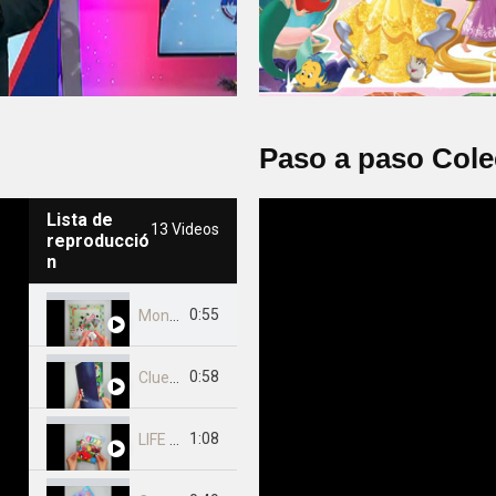
Paso a paso Col
Lista de
13 Videos
reproducció
n
0:55
Monopoly de Hasbro Gaming
0:58
Clue de Hasbro Gaming
1:08
LIFE de Hasbro Gaming