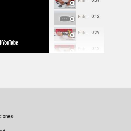
0:39
Entrega 3 Mano derecha y arma
0:12
Entrega 4 Brazo derecho y mano izquierda
0:29
Entrega 5 Brazo izquierdo 1 y 2
0:13
Entrega 6 Ala derecha 1 y 2
0:22
Entrega 7 Pecho y cuerpo parte delantera
1:01
Entrega 8 Espalda y pie derecho
0:28
Entrega 9 Talón y muslo derecho
0:16
Entrega 10 Muslo y pierna dcha
ciones
0:43
Entrega 11 Pierna dcha y pie izq