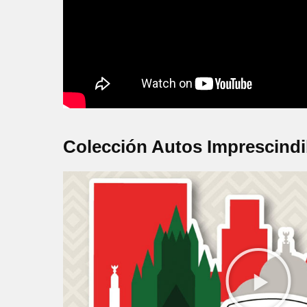
Colección Autos Imprescindi
R
e
p
r