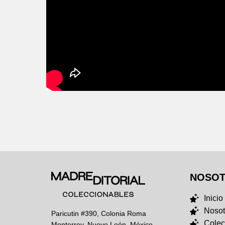
NOSO
Inicio
Nosot
Paricutin #390, Colonia Roma
Colec
Monterrey, Nuevo León, México,