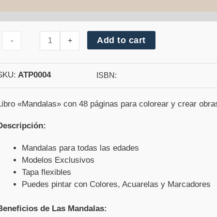
Cantidad
Add to cart
-
+
de
Mandalas
Arte
Mehndi
SKU:
ATP0004
ISBN:
Libro «Mandalas» con 48 páginas para colorear y crear obra
Descripción:
Mandalas para todas las edades
Modelos Exclusivos
Tapa flexibles
Puedes pintar con Colores, Acuarelas y Marcadores
Beneficios de Las Mandalas: