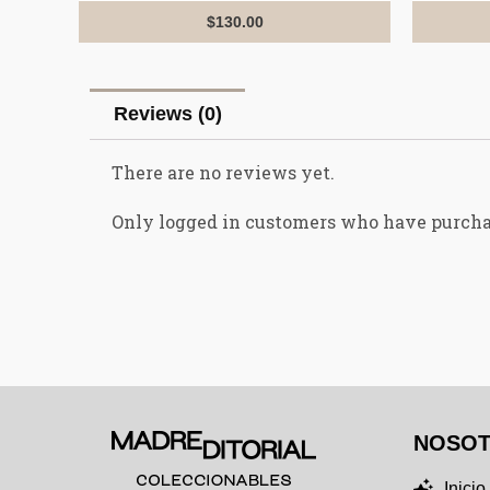
of
5
$
130.00
Reviews (0)
There are no reviews yet.
Only logged in customers who have purcha
NOSO
Inicio