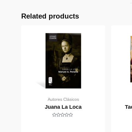
Related products
Autores Clásicos
Juana La Loca
Ta
Rated
0
out