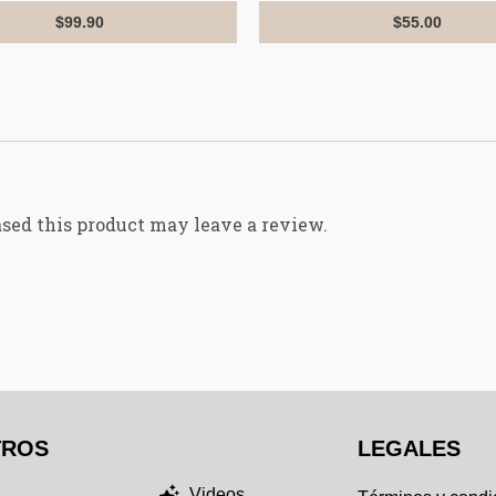
of
out
5
$
99.90
$
55.00
of
5
sed this product may leave a review.
TROS
NOSOTROS
LEGALES
Videos