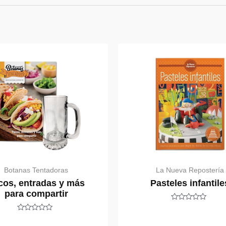
Botanas Tentadoras
La Nueva Repostería
cos, entradas y más
Pasteles infantile
para compartir
Rated
0
Rated
out
0