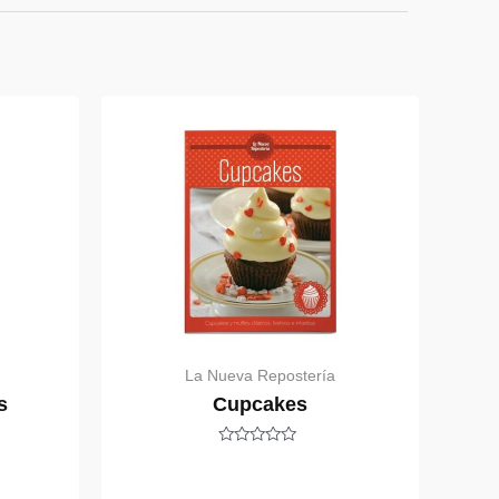
La Nueva Repostería
s
Cupcakes
Rated
0
out