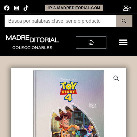
IR A MADREDITORIAL.COM
Me
Cart