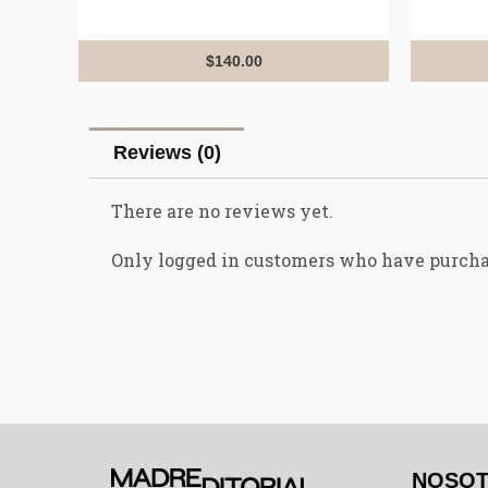
0
out
of
5
$
140.00
Reviews (0)
There are no reviews yet.
Only logged in customers who have purcha
NOSO