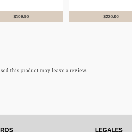
0
0
out
out
of
of
5
5
$
109.90
$
220.00
sed this product may leave a review.
TROS
NOSOTROS
LEGALES