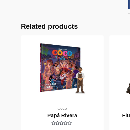
Related products
Coco
Papá Rivera
Fl
Rated