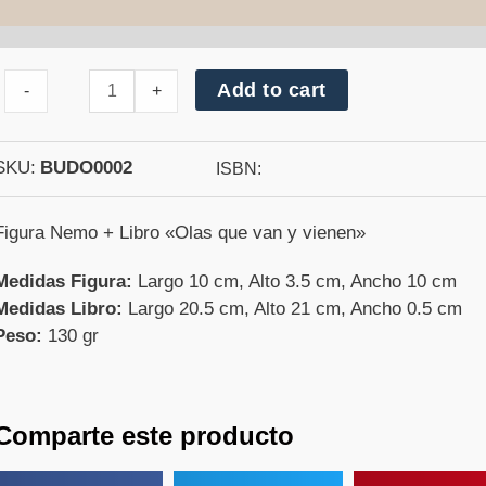
Cantidad
Add to cart
-
+
de
Nemo
+
Olas
SKU:
BUDO0002
ISBN:
que
vienen
y
Figura Nemo + Libro «Olas que van y vienen»
van
Medidas Figura:
Largo 10 cm, Alto 3.5 cm, Ancho 10 cm
Medidas Libro:
Largo 20.5 cm, Alto 21 cm, Ancho 0.5 cm
Peso:
130 gr
Comparte este producto