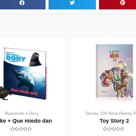
Buscando a Dory
Disney 100 Años Disney-P
uke + Que miedo dan
Toy Story 2
Rated
Rated