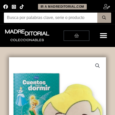
IR A MADREDITORIAL.COM
Me
Cart