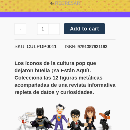
REGRESAR
Cantidad
Add to cart
-
+
de
Scooby-
Doo™
SKU:
CULPOP0011
ISBN:
9791387931193
Los íconos de la cultura pop que
dejaron huella ¡Ya Están Aquí!.
Colecciona las 12 figuras metálicas
acompañadas de una revista informativa
repleta de datos y curiosidades.