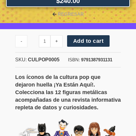
$
240.00
REGRESAR
Cantidad
Add to cart
-
+
de
Justice
League
SKU:
CULPOP0005
-
ISBN:
9791387931131
Superman™
Los íconos de la cultura pop que
dejaron huella ¡Ya Están Aquí!.
Colecciona las 12 figuras metálicas
acompañadas de una revista informativa
repleta de datos y curiosidades.