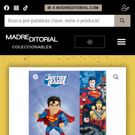
IR A MADREDITORIAL.COM
Me
Cart