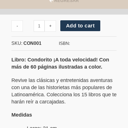
REGRESAR
Cantidad
Add to cart
-
+
de
Condorito
¡A
SKU:
CON001
toda
ISBN:
velocidad!
Libro: Condorito ¡A toda velocidad! Con
más de 60 páginas ilustradas a color.
Revive las clásicas y entretenidas aventuras
con una de las historietas más populares de
Latinoamérica. Colecciona los 15 libros que te
harán reír a carcajadas.
Medidas