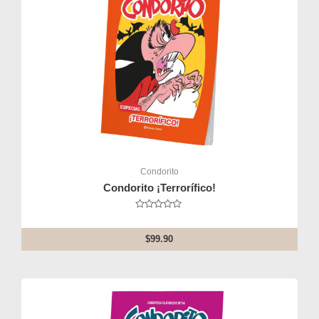
Condorito
Condorito ¡Terrorífico!
Rated
0
out
$
99.90
of
5