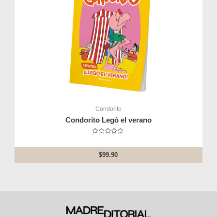
Condorito
Condorito Legó el verano
Rated
0
out
$
99.90
of
5