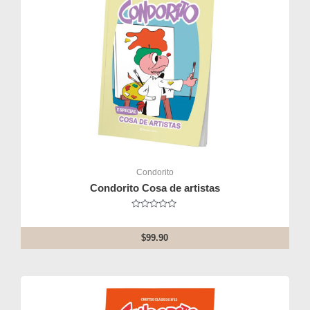
Condorito
Condorito Cosa de artistas
Rated
0
out
$
99.90
of
5