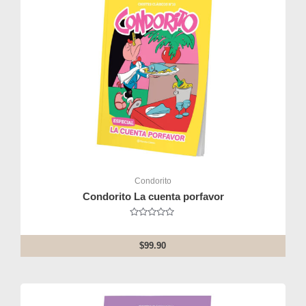
Condorito
Condorito La cuenta porfavor
Rated
0
out
$
99.90
of
5