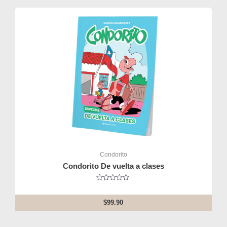
Condorito
Condorito De vuelta a clases
Rated
0
out
$
99.90
of
5