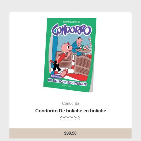
5
Condorito
Condorito De boliche en boliche
Rated
0
out
$
99.90
of
5