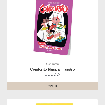
Condorito
Condorito Música, maestro
Rated
0
out
$
99.90
of
5