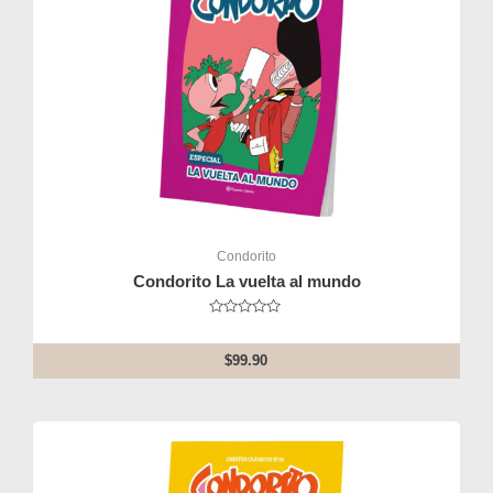
Condorito
Condorito La vuelta al mundo
Rated
0
out
$
99.90
of
5