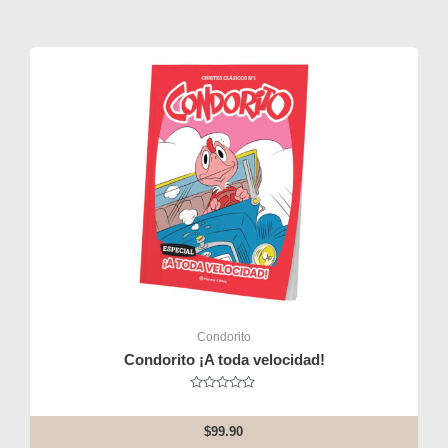
Condorito
Condorito ¡A toda velocidad!
Rated
0
out
$
99.90
of