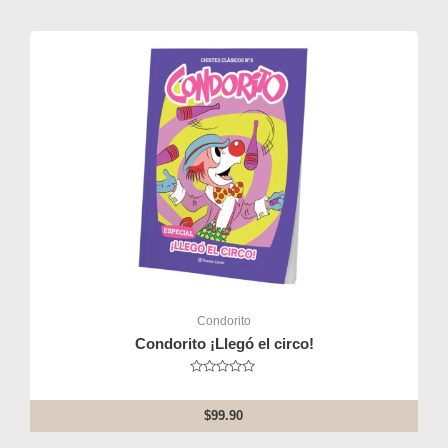
Condorito
Condorito ¡Llegó el circo!
Rated
0
out
$
99.90
of
5