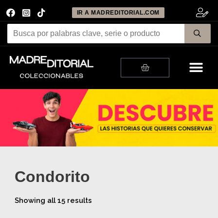
IR A MADREDITORIAL.COM
Me
Cart
Condorito
Showing all 15 results