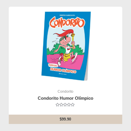
Condorito
Condorito Humor Olímpico
Rated
0
out
$
99.90
of
5