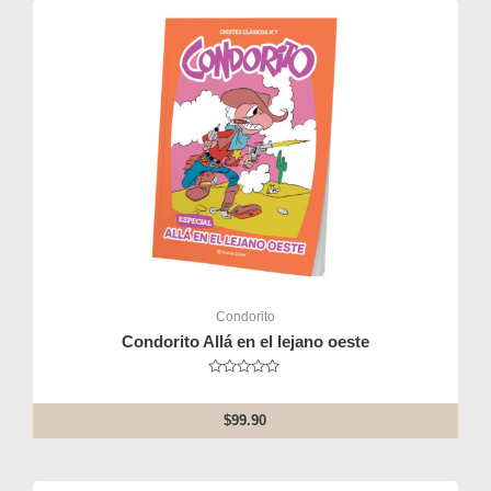
Condorito
Condorito Allá en el lejano oeste
Rated
0
out
$
99.90
of
5