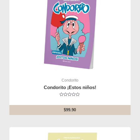
Condorito
Condorito ¡Estos niños!
Rated
0
out
$
99.90
of
5