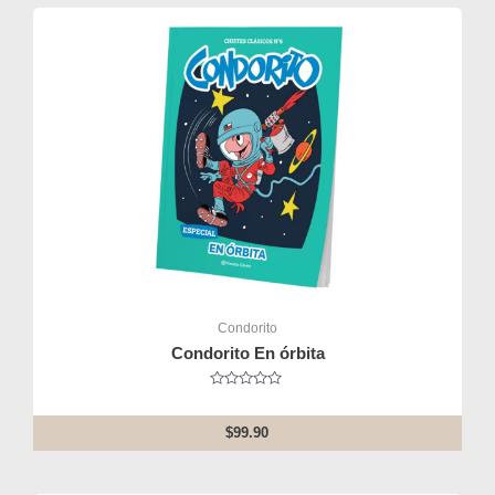
Condorito
Condorito En órbita
Rated
0
out
$
99.90
of
5