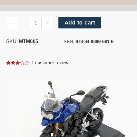
Cantidad
Add to cart
-
+
de
Triumph
Tiger
SKU:
MTM005
Explorer
ISBN:
978-84-9899-661-6
1
customer review
3.00
5
1
out of
based
on
customer
rating