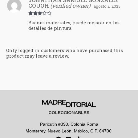
JONATHAN SAMUEL GONZALEZ
COUOH
(verified owner)
agosto 2, 2025
Rated
Buenos materiales, puede mejorar en los
3
out
detalles de pintura
of 5
Only logged in customers who have purchased this
product may leave a review.
Paricutin #390, Colonia Roma
Monterrey, Nuevo León, México, C.P. 64700