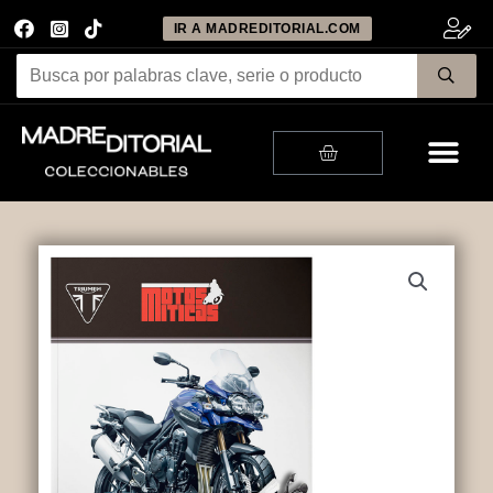
IR A MADREDITORIAL.COM
Me
Cart