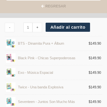
REGRESAR
Cantidad
Añadir al carrito
-
+
de
Serie
Completa
K-
BTS - Dinamita Pura + Álbum
$
149.90
POP
Black Pink - Chicas Superpoderosas
$
149.90
Exo - Música Espacial
$
149.90
Twice - Una banda Explosiva
$
149.90
Seventeen - Juntos Son Mucho Más
$
149.90