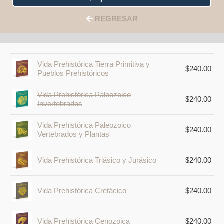
REGRESAR
Vida Prehistórica Tierra Primitiva y
$
240.00
Pueblos Prehistóricos
Vida Prehistórica Paleozoico
$
240.00
Invertebrados
Vida Prehistórica Paleozoico
$
240.00
Vertebrados y Plantas
Vida Prehistórica Triásico y Jurásico
$
240.00
Vida Prehistórica Cretácico
$
240.00
Vida Prehistórica Cenozoica
$
240.00