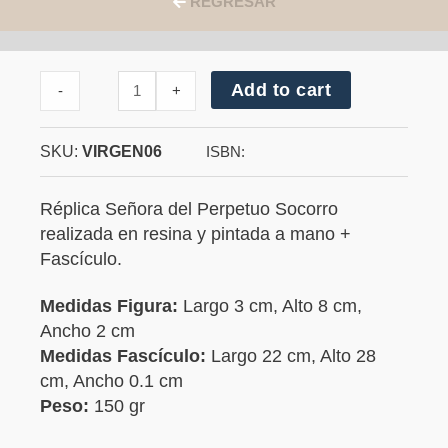
REGRESAR
Cantidad
Add to cart
-
+
de
Señora
del
SKU:
VIRGEN06
Perpetuo
ISBN:
Socorro
Réplica Señora del Perpetuo Socorro
realizada en resina y pintada a mano +
Fascículo.
Medidas Figura:
Largo 3 cm, Alto 8 cm,
Ancho 2 cm
Medidas Fascículo:
Largo 22 cm, Alto 28
cm, Ancho 0.1 cm
Peso:
150 gr