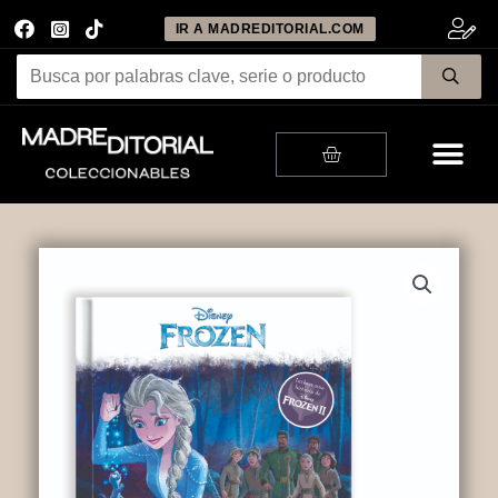
IR A MADREDITORIAL.COM
Me
Cart