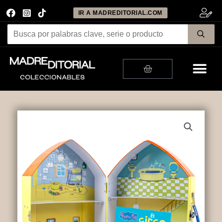
IR A MADREDITORIAL.COM
Me
Cart