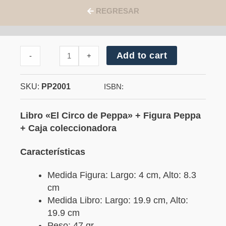
REGRESAR
Cantidad
Add to cart
-
+
de
Peppa
Pig
SKU:
PP2001
+
ISBN:
Caja
coleccionadora
Libro «El Circo de Peppa» + Figura Peppa
+ Caja coleccionadora
Características
Medida Figura: Largo: 4 cm, Alto: 8.3
cm
Medida Libro: Largo: 19.9 cm, Alto:
19.9 cm
Peso: 47 gr