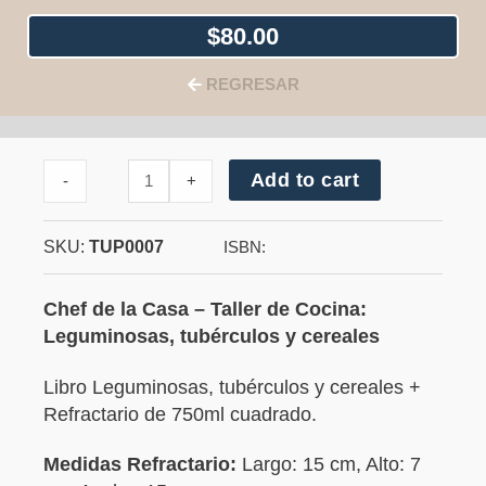
$
80.00
REGRESAR
Cantidad
Add to cart
-
+
de
Taller
de
SKU:
TUP0007
Cocina:
ISBN:
Leguminosas,
tubérculos
y
Chef de la Casa – Taller de Cocina:
cereales
Leguminosas, tubérculos y cereales
Libro Leguminosas, tubérculos y cereales +
Refractario de 750ml cuadrado.
Medidas Refractario:
Largo: 15 cm, Alto: 7