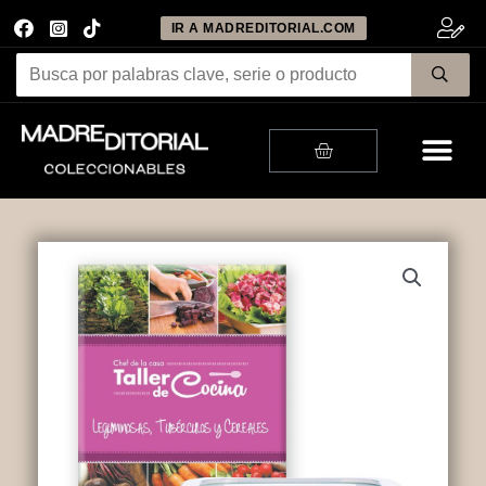
IR A MADREDITORIAL.COM
Me
Cart