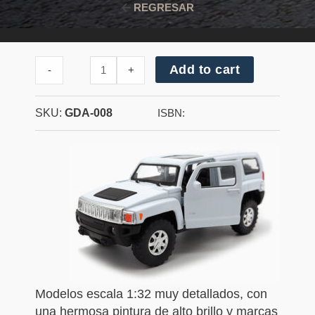
REGRESAR
Cantidad
Add to cart
-
+
de
Hummer
H3
SKU:
GDA-008
2007
ISBN:
Modelos escala 1:32 muy detallados, con
una hermosa pintura de alto brillo y marcas