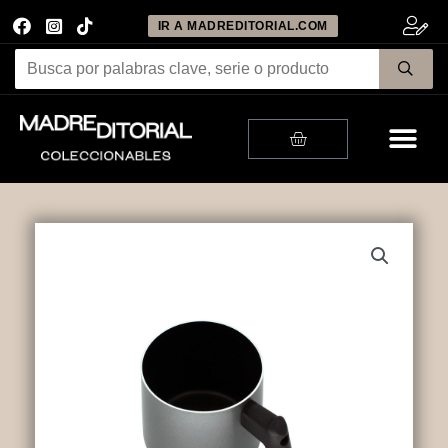
IR A MADREDITORIAL.COM
Me
Cart