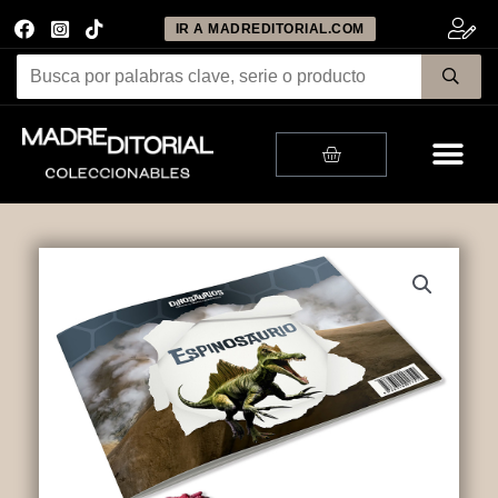
IR A MADREDITORIAL.COM
Me
Cart