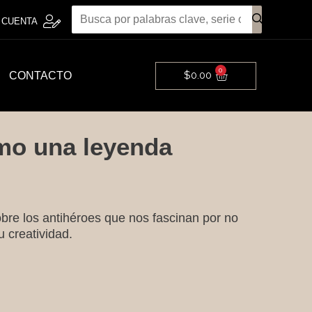
 CUENTA
0
Cart
$
0.00
CONTACTO
omo una leyenda
bre los antihéroes que nos fascinan por no
u creatividad.