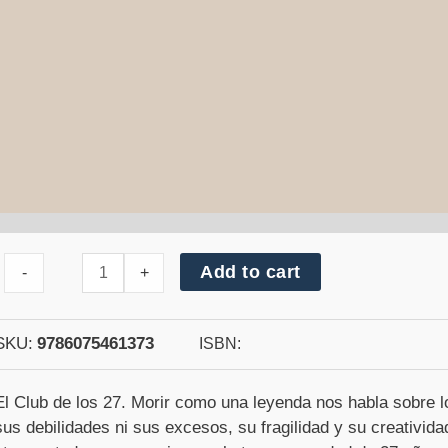
Cantidad
Add to cart
-
+
de
El
club
de
SKU:
9786075461373
ISBN:
los
27.
Morir
El Club de los 27. Morir como una leyenda nos habla sobre l
como
sus debilidades ni sus excesos, su fragilidad y su creativida
una