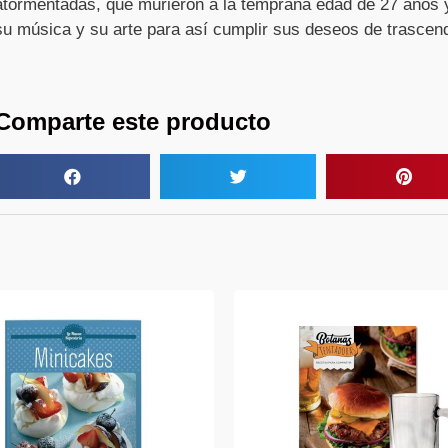
atormentadas, que murieron a la temprana edad de 27 años 
leyenda
su música y su arte para así cumplir sus deseos de trascend
Comparte este producto