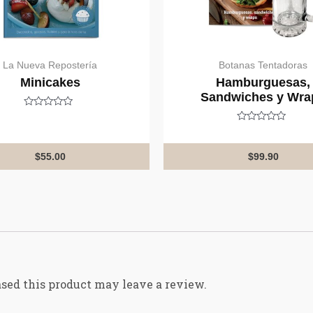
La Nueva Repostería
Botanas Tentadoras
Minicakes
Hamburguesas,
Sandwiches y Wra
Rated
0
Rated
out
0
of
out
5
$
55.00
$
99.90
of
5
sed this product may leave a review.