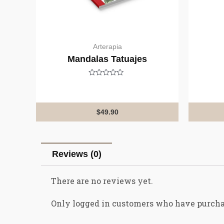
Arterapia
Mandalas Tatuajes
Rated
0
out
of
5
$
49.90
Reviews (0)
There are no reviews yet.
Only logged in customers who have purcha