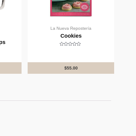
La Nueva Repostería
Cookies
ps
Rated
0
out
of
5
$
55.00