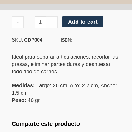
Cantidad
Add to cart
-
+
de
Cuchillo
deshuesador
SKU:
CDP004
ISBN:
Ideal para separar articulaciones, recortar las
grasas, eliminar partes duras y deshuesar
todo tipo de carnes.
Medidas:
Largo: 26 cm, Alto: 2.2 cm, Ancho:
1.5 cm
Peso:
46 gr
Comparte este producto