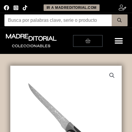
IR A MADREDITORIAL.COM
Me
Cart