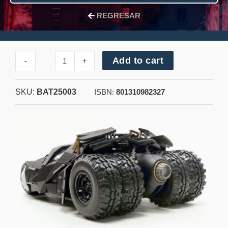
REGRESAR
Cantidad
Add to cart
-
+
de
THE
DARK
SKU:
BAT25003
KNIGHT™
ISBN:
801310982327