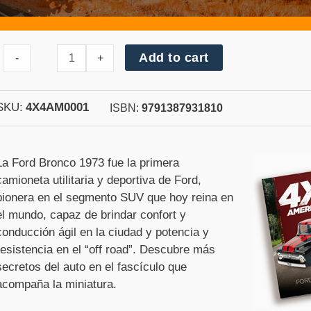
Cantidad
Add to cart
-
+
de
1973
Ford
Bronco
SKU:
4X4AM0001
ISBN:
9791387931810
La Ford Bronco 1973 fue la primera
camioneta utilitaria y deportiva de Ford,
pionera en el segmento SUV que hoy reina en
el mundo, capaz de brindar confort y
conducción ágil en la ciudad y potencia y
resistencia en el “off road”. Descubre más
secretos del auto en el fascículo que
acompaña la miniatura.