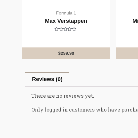
Formula 1
Max Verstappen
M
Rated
0
out
of
5
$
299.90
Reviews (0)
There are no reviews yet.
Only logged in customers who have purcha