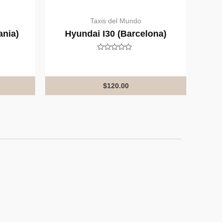
Taxis del Mundo
ania)
Hyundai I30 (Barcelona)
Rated
0
out
of
5
$
120.00