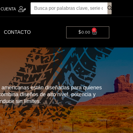
 CUENTA
0
Cart
$
0.00
CONTACTO
 americanas están diseñadas para quienes
ombina diseños de alto nivel, potencia y
ducir sin límites.