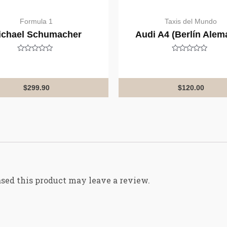
Formula 1
Taxis del Mundo
ichael Schumacher
Audi A4 (Berlín Alem
Rated
Rated
0
0
out
out
of
of
5
5
$
299.90
$
120.00
sed this product may leave a review.