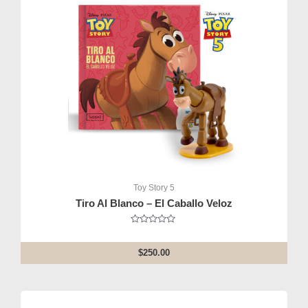
Toy Story 5
Tiro Al Blanco – El Caballo Veloz
Rated
0
out
$
250.00
of
5