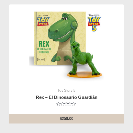
Toy Story 5
Rex – El Dinosaurio Guardián
Rated
0
out
$
250.00
of
5