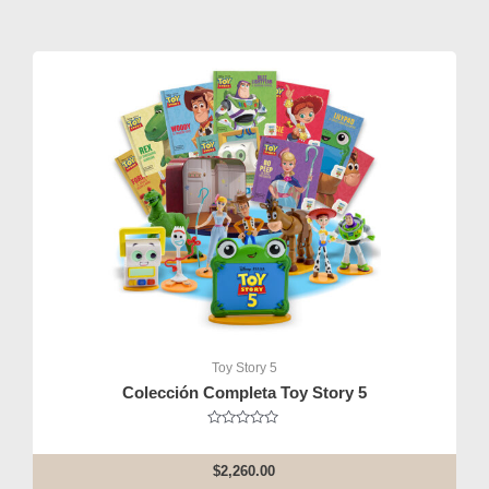
Toy Story 5
Colección Completa Toy Story 5
Rated
0
out
$
2,260.00
of