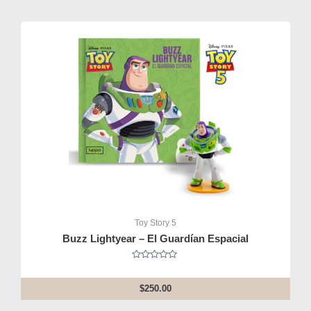
Toy Story 5
Buzz Lightyear – El Guardían Espacial
Rated
0
out
$
250.00
of
5