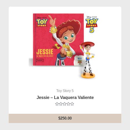
Toy Story 5
Jessie – La Vaquera Valiente
Rated
0
out
$
250.00
of
5