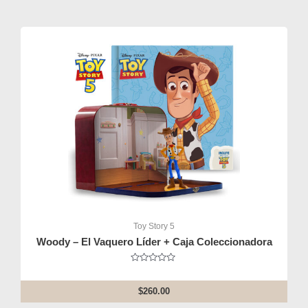
5
Toy Story 5
Woody – El Vaquero Líder + Caja Coleccionadora
Rated
0
out
$
260.00
of
5