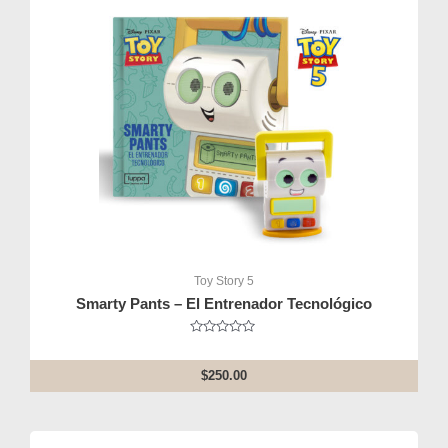
Toy Story 5
Smarty Pants – El Entrenador Tecnológico
Rated
0
out
$
250.00
of
5