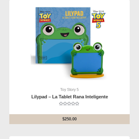
Toy Story 5
Lilypad – La Tablet Rana Inteligente
Rated
0
out
$
250.00
of
5