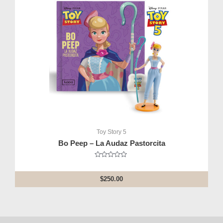
Toy Story 5
Bo Peep – La Audaz Pastorcita
Rated
0
out
$
250.00
of
5