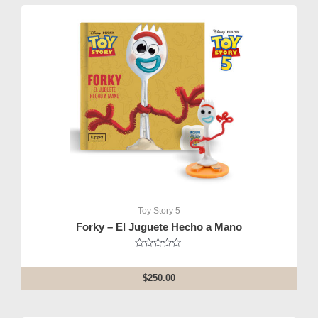
Toy Story 5
Forky – El Juguete Hecho a Mano
Rated
0
out
$
250.00
of
5