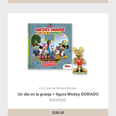
of
5
La Casa de Mickey Mouse
Un día en la granja + figura Mickey DORADO
Rated
0
out
$
180.00
of