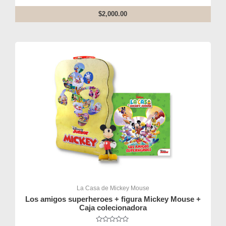
0
out
$
2,000.00
of
5
La Casa de Mickey Mouse
Los amigos superheroes + figura Mickey Mouse +
Caja colecionadora