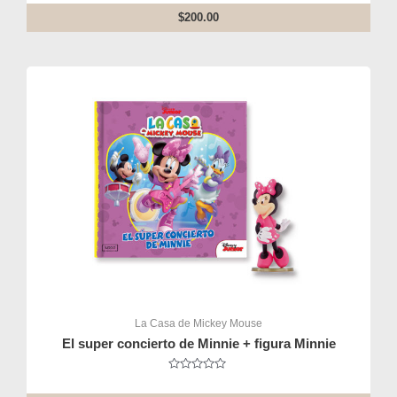
Rated
0
$
200.00
out
of
5
La Casa de Mickey Mouse
El super concierto de Minnie + figura Minnie
Rated
0