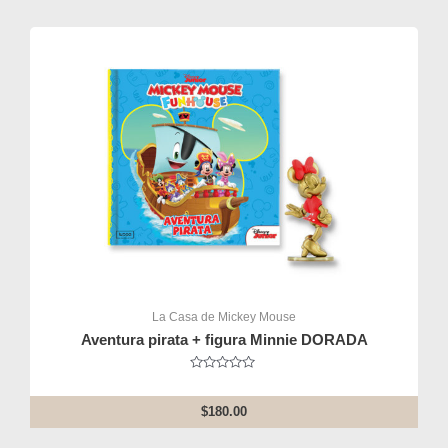
La Casa de Mickey Mouse
Aventura pirata + figura Minnie DORADA
Rated
0
out
$
180.00
of
5