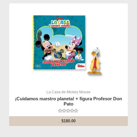
La Casa de Mickey Mouse
¡Cuidamos nuestro planeta! + figura Profesor Don
Pato
Rated
0
$
180.00
out
of
5