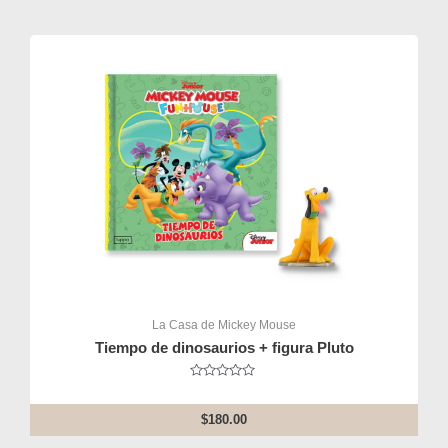
La Casa de Mickey Mouse
Tiempo de dinosaurios + figura Pluto
Rated
0
out
$
180.00
of
5