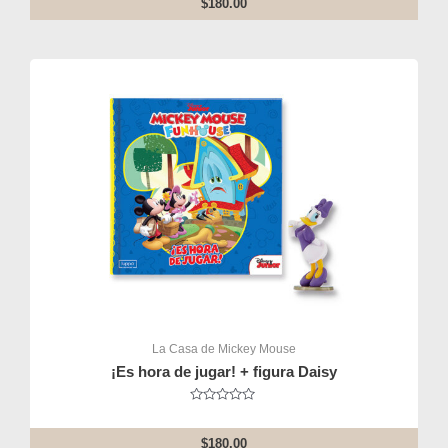
$
180.00
of
5
La Casa de Mickey Mouse
¡Es hora de jugar! + figura Daisy
Rated
0
out
$
180.00