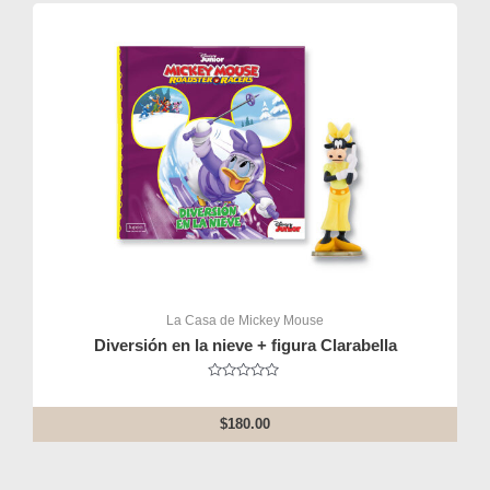
La Casa de Mickey Mouse
Diversión en la nieve + figura Clarabella
Rated
0
out
$
180.00
of
5