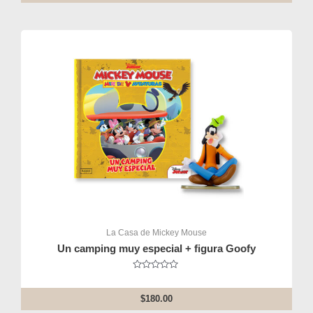
5
La Casa de Mickey Mouse
Un camping muy especial + figura Goofy
Rated
0
out
$
180.00
of
5