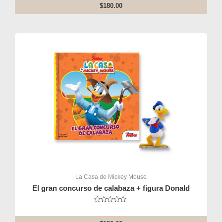
out
$
180.00
of
5
La Casa de Mickey Mouse
El gran concurso de calabaza + figura Donald
Rated
0
out