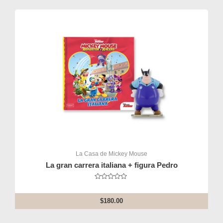
La Casa de Mickey Mouse
La gran carrera italiana + figura Pedro
Rated
0
out
$
180.00
of
5