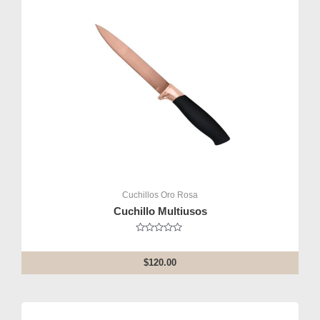
Cuchillos Oro Rosa
Cuchillo Multiusos
Rated
0
out
$
120.00
of
5