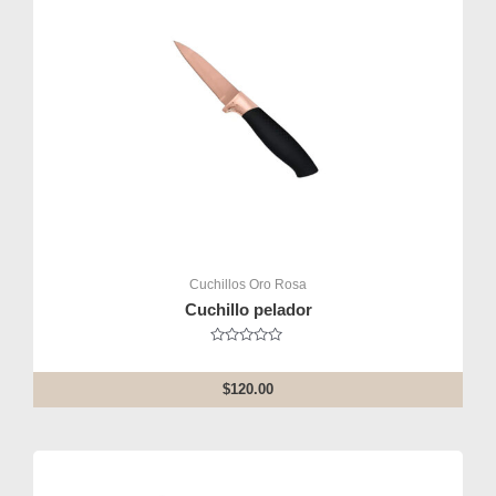
Cuchillos Oro Rosa
Cuchillo pelador
Rated
0
out
$
120.00
of
5