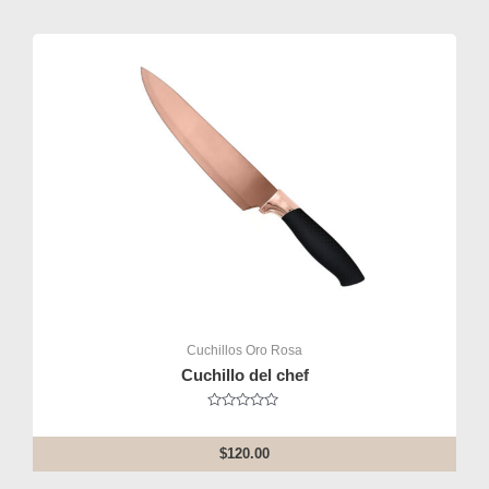
Cuchillos Oro Rosa
Cuchillo del chef
Rated
0
out
$
120.00
of
5