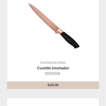
Cuchillos Oro Rosa
Cuchillo trinchador
Rated
0
out
$
120.00
of
5