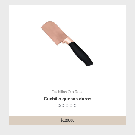
Cuchillos Oro Rosa
Cuchillo quesos duros
Rated
0
out
$
120.00
of
5