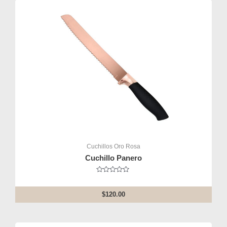
Cuchillos Oro Rosa
Cuchillo Panero
Rated
0
out
$
120.00
of
5