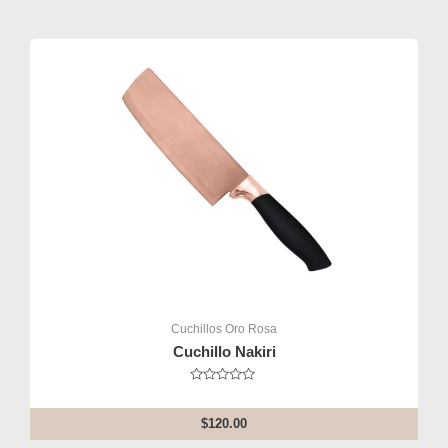
5
Cuchillos Oro Rosa
Cuchillo Nakiri
Rated
0
out
$
120.00
of
5