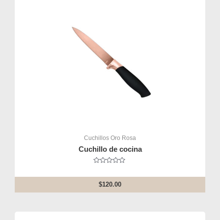
Cuchillos Oro Rosa
Cuchillo de cocina
Rated
0
out
$
120.00
of
5