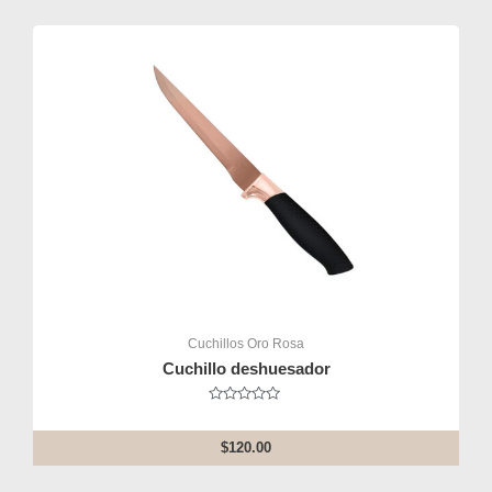
Cuchillos Oro Rosa
Cuchillo deshuesador
Rated
0
out
$
120.00
of
5