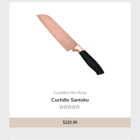
Cuchillos Oro Rosa
Cuchillo Santoku
Rated
0
out
$
120.00
of
5