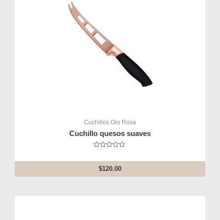
Cuchillos Oro Rosa
Cuchillo quesos suaves
Rated
0
out
$
120.00
of
5