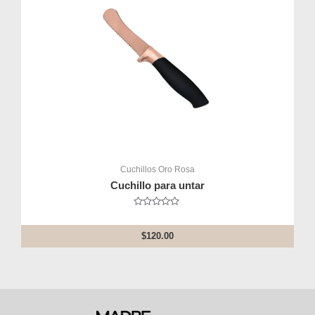
Cuchillos Oro Rosa
Cuchillo para untar
Rated
0
out
$
120.00
of
5